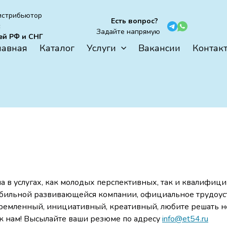
истрибьютор
Есть вопрос?
c
Задайте напрямую
ей РФ и СНГ
лавная
Каталог
Услуги
Вакансии
Контак
 в услугах, как молодых перспективных, так и квалифиц
абильной развивающейся компании, официальное трудоус
тремленный, инициативный, креативный, любите решать не
 к нам! Высылайте ваши резюме по адресу
info@et54.ru